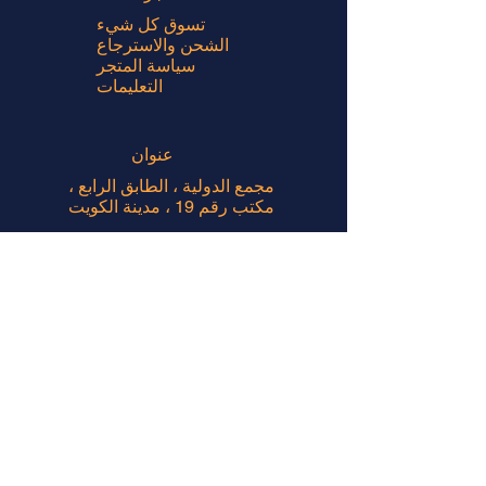
تسوق كل شيء
الشحن والاسترجاع
سياسة المتجر
التعليمات
عنوان
مجمع الدولية ، الطابق الرابع ،
مكتب رقم 19 ، مدينة الكويت
ساعات العمل
ابق على اطلاع !!
بريد الالكتروني
جلس
- الخميس: 10 ص - 4 م
إشترك الآن
© 2020 بواسطة شركة روبيان.