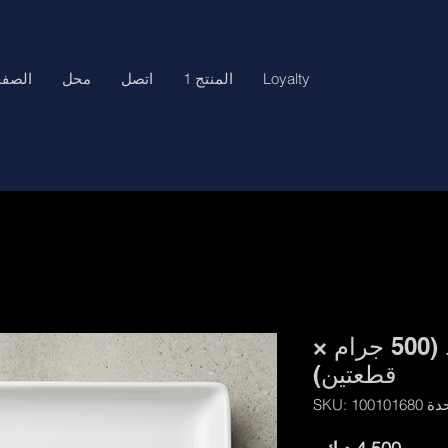
Loyalty
المنتج 1
اتصل
محل
الصفح
قاروص مجمد وسط (500 جرام ×
قطعتين)
SKU: 10010168
السعر