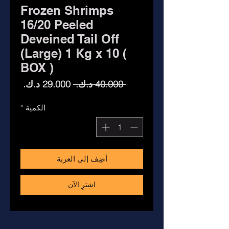
Frozen Shrimps
16/20 Peeled
Deveined Tail Off
(Large) 1 Kg x 10 (
BOX )
سعر
سعر
 ‏40.000 د.ك.‏ 
عادي
البيع
الكمية
*
أضِف إلى العربة
اشترِ الآن