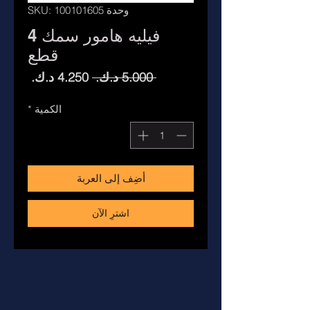
وحدة SKU: 100101605
فيليه هامور سمك 4
قطع
سعر
سعر
 ‏5.000 د.ك.‏ 
عادي
البيع
الكمية
*
أضِف إلى العربة
اشترِ الآن