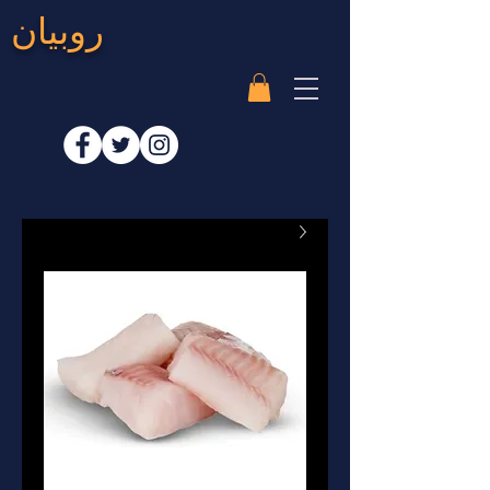
روبيان